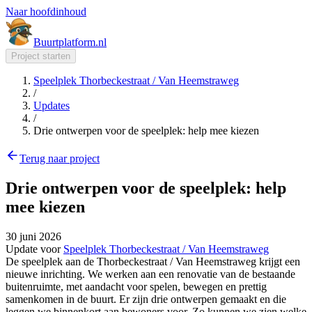
Naar hoofdinhoud
Buurt
platform
.nl
Project starten
Speelplek Thorbeckestraat / Van Heemstraweg
/
Updates
/
Drie ontwerpen voor de speelplek: help mee kiezen
Terug naar project
Drie ontwerpen voor de speelplek: help
mee kiezen
30 juni 2026
Update voor
Speelplek Thorbeckestraat / Van Heemstraweg
De speelplek aan de Thorbeckestraat / Van Heemstraweg krijgt een
nieuwe inrichting. We werken aan een renovatie van de bestaande
buitenruimte, met aandacht voor spelen, bewegen en prettig
samenkomen in de buurt. Er zijn drie ontwerpen gemaakt en die
leggen we binnenkort aan bewoners voor. Zo kunnen we zien welke