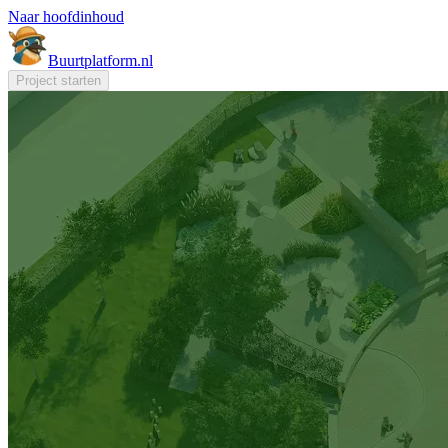
Naar hoofdinhoud
Buurt
platform
.nl
Project starten