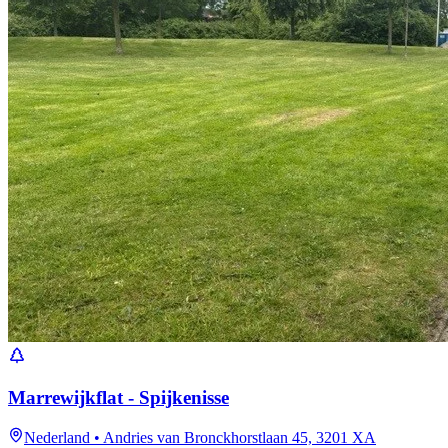
Marrewijkflat - Spijkenisse
Nederland
•
Andries van Bronckhorstlaan 45, 3201 XA