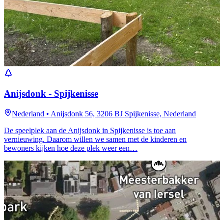
Anijsdonk - Spijkenisse
Nederland
•
Anijsdonk 56, 3206 BJ Spijkenisse, Nederland
De speelplek aan de Anijsdonk in Spijkenisse is toe aan
vernieuwing. Daarom willen we samen met de kinderen en
bewoners kijken hoe deze plek weer een…