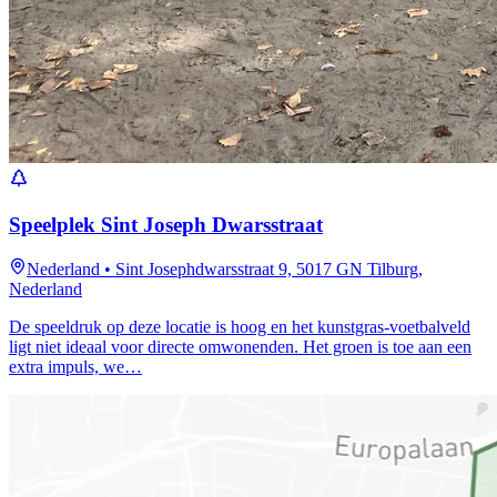
Speelplek Sint Joseph Dwarsstraat
Nederland
•
Sint Josephdwarsstraat 9, 5017 GN Tilburg,
Nederland
De speeldruk op deze locatie is hoog en het kunstgras-voetbalveld
ligt niet ideaal voor directe omwonenden. Het groen is toe aan een
extra impuls, we…