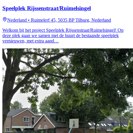
Speelplek Rijssenstraat/Ruimelsingel
Nederland
•
Ruimelerf 45, 5035 BP Tilburg, Nederland
Welkom bij het project Speelplek Rijssenstraat/Ruimelsingel! Op
deze plek gaan we samen met de buurt de bestaande speelplek
vernieuwen, met extra aand…