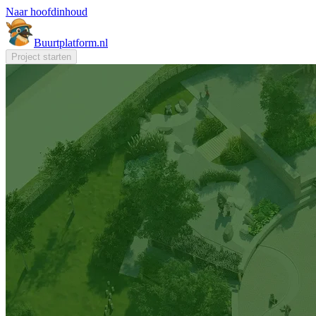
Naar hoofdinhoud
Buurt
platform
.nl
Project starten