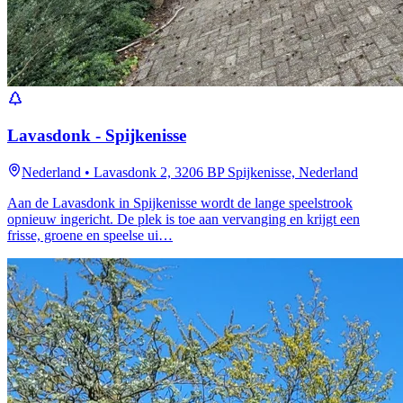
Lavasdonk - Spijkenisse
Nederland
•
Lavasdonk 2, 3206 BP Spijkenisse, Nederland
Aan de Lavasdonk in Spijkenisse wordt de lange speelstrook
opnieuw ingericht. De plek is toe aan vervanging en krijgt een
frisse, groene en speelse ui…