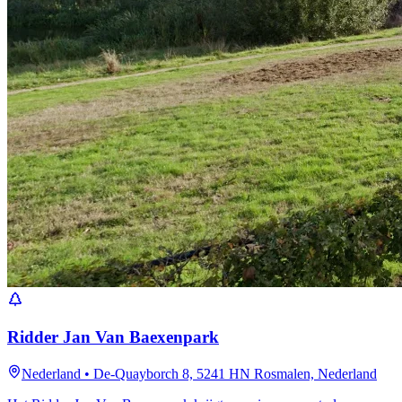
Ridder Jan Van Baexenpark
Nederland
•
De-Quayborch 8, 5241 HN Rosmalen, Nederland