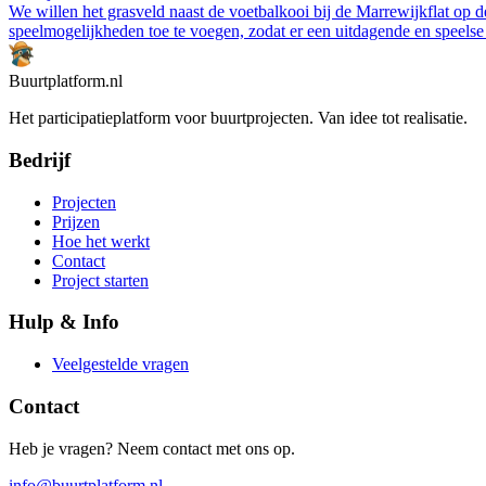
We willen het grasveld naast de voetbalkooi bij de Marrewijkflat op d
speelmogelijkheden toe te voegen, zodat er een uitdagende en speelse
Buurtplatform.nl
Het participatieplatform voor buurtprojecten. Van idee tot realisatie.
Bedrijf
Projecten
Prijzen
Hoe het werkt
Contact
Project starten
Hulp & Info
Veelgestelde vragen
Contact
Heb je vragen? Neem contact met ons op.
info@buurtplatform.nl